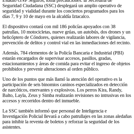
Estadio GNP Seguros, toma precauciones: la Secretaría de
Seguridad Ciudadana (SSC) desplegará un amplio operativo de
seguridad y vialidad durante los conciertos programados para los
días 7, 9 y 10 de mayo en la alcaldía Iztacalco.
El dispositivo contará con mil 186 policías apoyados con 38
patrullas, 10 motocicletas, nueve grúas, un autobús, dos drones y un
helicóptero de Cóndores, quienes realizarán labores de vigilancia,
prevención de delitos y control vial en las inmediaciones del recinto.
Además, 784 elementos de la Policía Bancaria e Industrial (PBI)
estarán encargados de supervisar accesos, pasillos, gradas,
estacionamientos y áreas de comida para evitar el ingreso de objetos
prohibidos y prevenir alteraciones al orden público.
Uno de los puntos que más llamó la atención del operativo es la
participación de seis binomios caninos especializados en detección
de narcóticos, enervantes y explosivos. Los perros Kira, Randy,
Balto, Layla, Zeus y Simba realizarán revisiones no intrusivas en los
accesos y recorridos dentro del inmueble.
La SSC también informó que personal de Inteligencia e
Investigación Policial llevará a cabo patrullajes en las zonas aledañas
para inhibir la reventa de boletos y reforzar la seguridad de los
asistentes.