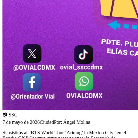
📷
SSC
7 de mayo de 2026
Ciudad
Por:
Ángel Molina
Si asistirás al “BTS World Tour ‘Arirang’ in Mexico City” en el