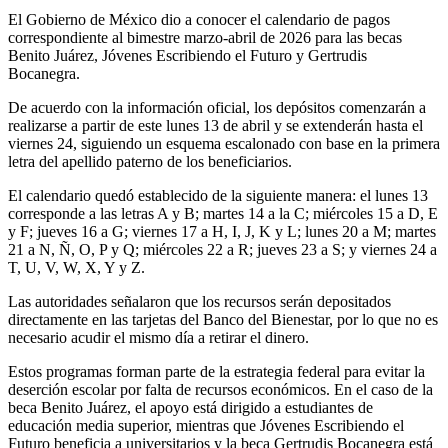
El Gobierno de México dio a conocer el calendario de pagos
correspondiente al bimestre marzo-abril de 2026 para las becas
Benito Juárez, Jóvenes Escribiendo el Futuro y Gertrudis
Bocanegra.
De acuerdo con la información oficial, los depósitos comenzarán a
realizarse a partir de este lunes 13 de abril y se extenderán hasta el
viernes 24, siguiendo un esquema escalonado con base en la primera
letra del apellido paterno de los beneficiarios.
El calendario quedó establecido de la siguiente manera: el lunes 13
corresponde a las letras A y B; martes 14 a la C; miércoles 15 a D, E
y F; jueves 16 a G; viernes 17 a H, I, J, K y L; lunes 20 a M; martes
21 a N, Ñ, O, P y Q; miércoles 22 a R; jueves 23 a S; y viernes 24 a
T, U, V, W, X, Y y Z.
Las autoridades señalaron que los recursos serán depositados
directamente en las tarjetas del Banco del Bienestar, por lo que no es
necesario acudir el mismo día a retirar el dinero.
Estos programas forman parte de la estrategia federal para evitar la
deserción escolar por falta de recursos económicos. En el caso de la
beca Benito Juárez, el apoyo está dirigido a estudiantes de
educación media superior, mientras que Jóvenes Escribiendo el
Futuro beneficia a universitarios y la beca Gertrudis Bocanegra está