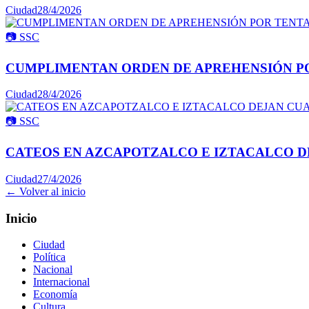
Ciudad
28/4/2026
📷
SSC
CUMPLIMENTAN ORDEN DE APREHENSIÓN PO
Ciudad
28/4/2026
📷
SSC
CATEOS EN AZCAPOTZALCO E IZTACALCO DE
Ciudad
27/4/2026
← Volver al inicio
Inicio
Ciudad
Política
Nacional
Internacional
Economía
Cultura