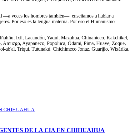
neral ―a veces los hombres también―, enseñamos a hablar a
mujeres. Por eso es la lengua materna. Por eso el Humanismo
, Hñahñu, Ixil, Lacandón, Yaqui, Mazahua, Chinanteco, Kakchikel,
eco, Amuzgo, Ayapaneco, Popoluca, Ódami, Pima, Huave, Zoque,
l-ab'al, Triqui, Tutunakú, Chichimeco Jonaz, Guarijío, Wixárika,
GENTES DE LA CIA EN CHIHUAHUA