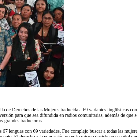
a de Derechos de las Mujeres traducida a 69 variantes lingüísticas cor
ersión para que sea difundida en radios comunitarias, además de que se t
as grandes traductoras.
s 67 lenguas con 69 variedades. Fue complejo buscar a todas las mujere
oncepto. El derecho a la educación no es lo mismo decirlo en español qu