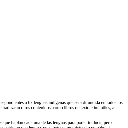
respondientes a 67 lenguas indígenas que será difundida en todos los
raduzcan otros contenidos, como libros de texto e infantiles, a las
s que hablan cada una de las lenguas para poder traducir, pero
e decirlo en una lengua, en zapoteco, en mixteco o en náhuatl.