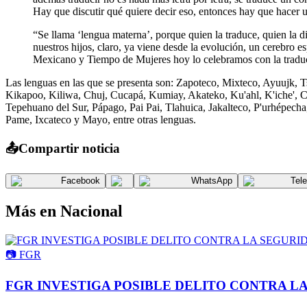
Hay que discutir qué quiere decir eso, entonces hay que hacer u
“Se llama ‘lengua materna’, porque quien la traduce, quien la 
nuestros hijos, claro, ya viene desde la evolución, un cerebro 
Mexicano y Tiempo de Mujeres hoy lo celebramos con la traducci
Las lenguas en las que se presenta son: Zapoteco, Mixteco, Ayuujk, T
Kikapoo, Kiliwa, Chuj, Cucapá, Kumiay, Akateko, Ku'ahl, K'iche', 
Tepehuano del Sur, Pápago, Pai Pai, Tlahuica, Jakalteco, P'urhépech
Pame, Ixcateco y Mayo, entre otras lenguas.
📤
Compartir noticia
Facebook
WhatsApp
Tel
Más en
Nacional
📷
FGR
FGR INVESTIGA POSIBLE DELITO CONTRA L