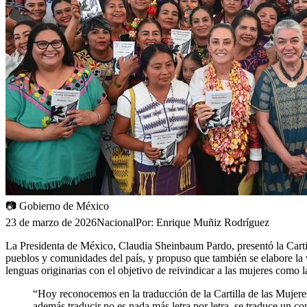
📷
Gobierno de México
23 de marzo de 2026
Nacional
Por:
Enrique Muñiz Rodríguez
La Presidenta de México, Claudia Sheinbaum Pardo, presentó la Cartill
pueblos y comunidades del país, y propuso que también se elabore la v
lenguas originarias con el objetivo de reivindicar a las mujeres como l
“Hoy reconocemos en la traducción de la Cartilla de las Mujere
además traducir no es nada más letra por letra, se traduce un c