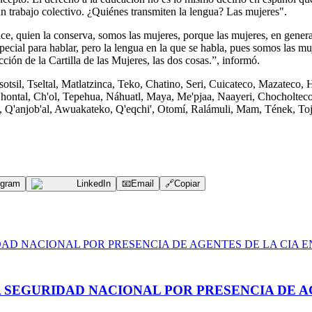
n trabajo colectivo. ¿Quiénes transmiten la lengua? Las mujeres".
dice, quien la conserva, somos las mujeres, porque las mujeres, en ge
especial para hablar, pero la lengua en la que se habla, pues somos las 
ón de la Cartilla de las Mujeres, las dos cosas.”, informó.
sotsil, Tseltal, Matlatzinca, Teko, Chatino, Seri, Cuicateco, Mazateco
Chontal, Ch'ol, Tepehua, Náhuatl, Maya, Me'pjaa, Naayeri, Chocholt
a, Q'anjob'al, Awuakateko, Q'eqchi', Otomí, Ralámuli, Mam, Tének, Tojo
egram
LinkedIn
📧
Email
🔗
Copiar
A SEGURIDAD NACIONAL POR PRESENCIA DE A