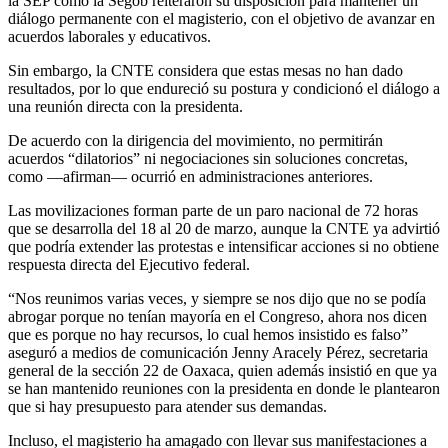
la SEP como la Segob reiteraron su disposición para mantener un
diálogo permanente con el magisterio, con el objetivo de avanzar en
acuerdos laborales y educativos.
Sin embargo, la CNTE considera que estas mesas no han dado
resultados, por lo que endureció su postura y condicionó el diálogo a
una reunión directa con la presidenta.
De acuerdo con la dirigencia del movimiento, no permitirán
acuerdos “dilatorios” ni negociaciones sin soluciones concretas,
como —afirman— ocurrió en administraciones anteriores.
Las movilizaciones forman parte de un paro nacional de 72 horas
que se desarrolla del 18 al 20 de marzo, aunque la CNTE ya advirtió
que podría extender las protestas e intensificar acciones si no obtiene
respuesta directa del Ejecutivo federal.
“Nos reunimos varias veces, y siempre se nos dijo que no se podía
abrogar porque no tenían mayoría en el Congreso, ahora nos dicen
que es porque no hay recursos, lo cual hemos insistido es falso”
aseguró a medios de comunicación Jenny Aracely Pérez, secretaria
general de la sección 22 de Oaxaca, quien además insistió en que ya
se han mantenido reuniones con la presidenta en donde le plantearon
que si hay presupuesto para atender sus demandas.
Incluso, el magisterio ha amagado con llevar sus manifestaciones a