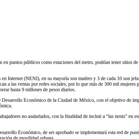
en puntos públicos como estaciones del metro, podrían tener sitios de e
n Internet (NENI), en su mayoría son madres y 3 de cada 10 son jefas
n a las ventas por redes sociales, por lo que más de 300 mil mujeres p
r hasta 9 millones de pesos diarios.
a de Desarrollo Económico de la Ciudad de México, con el objetivo de im
nómica.
bajadores no asalariados, con la finalidad de incluir a “las nenis” en e
esarrollo Económico, de ser aprobado se implementará esta red de punto
tración de movilidad urbana.