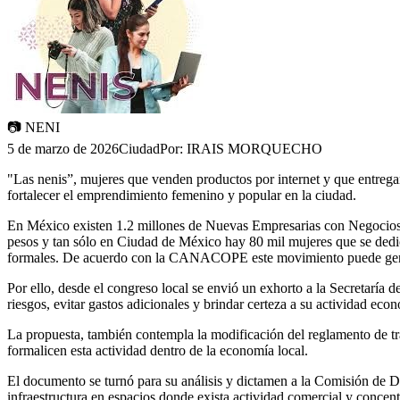
📷
NENI
5 de marzo de 2026
Ciudad
Por:
IRAIS MORQUECHO
"Las nenis”, mujeres que venden productos por internet y que entregan 
fortalecer el emprendimiento femenino y popular en la ciudad.
En México existen 1.2 millones de Nuevas Empresarias con Negocios e
pesos y tan sólo en Ciudad de México hay 80 mil mujeres que se dedica
formales. De acuerdo con la CANACOPE este movimiento puede genera
Por ello, desde el congreso local se envió un exhorto a la Secretarí
riesgos, evitar gastos adicionales y brindar certeza a su actividad eco
La propuesta, también contempla la modificación del reglamento de tra
formalicen esta actividad dentro de la economía local.
El documento se turnó para su análisis y dictamen a la Comisión de D
infraestructura en espacios donde exista actividad comercial y concen