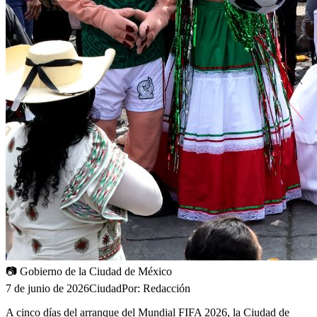
📷
Gobierno de la Ciudad de México
7 de junio de 2026
Ciudad
Por:
Redacción
A cinco días del arranque del Mundial FIFA 2026, la Ciudad de