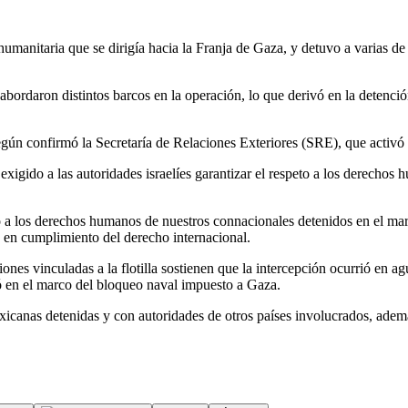
humanitaria que se dirigía hacia la Franja de Gaza, y detuvo a varias de
s abordaron distintos barcos en la operación, lo que derivó en la detenci
egún confirmó la Secretaría de Relaciones Exteriores (SRE), que activó 
xigido a las autoridades israelíes garantizar el respeto a los derechos
eto a los derechos humanos de nuestros connacionales detenidos en el m
o, en cumplimiento del derecho internacional.
nes vinculadas a la flotilla sostienen que la intercepción ocurrió en ag
zó en el marco del bloqueo naval impuesto a Gaza.
icanas detenidas y con autoridades de otros países involucrados, ademá