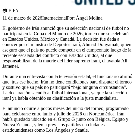
📷
FIFA
11 de marzo de 2026
Internacional
Por:
Ángel Molina
El gobierno de Irán anunció que su selección nacional de futbol no
participará en la Copa del Mundo de 2026, torneo que se celebrará
en Estados Unidos, México y Canadá. La decisión fue dada a
conocer por el ministro de Deportes iraní, Ahmad Donyamali, quien
aseguró que el país no puede competir en el campeonato luego de la
reciente escalada del conflicto con Estados Unidos, al que
responsabilizan de la muerte del líder supremo iraní, el ayatolá Alí
Jamenei.
Durante una entrevista con la televisión estatal, el funcionario afirmó
que, tras ese hecho, Irán no tiene condiciones para disputar el torneo
y sostuvo que su país no participará “bajo ninguna circunstancia”.
La declaración sacudió al futbol internacional, ya que la selección
iraní ya había obtenido su clasificación a la justa mundialista.
El anuncio ocurre a pocos meses del inicio del torneo, programado
para celebrarse entre junio y julio de 2026 en Norteamérica. Irán
había quedado ubicado en el Grupo G junto con Bélgica, Egipto y
Nueva Zelanda, y tenía previstos partidos en ciudades
estadounidenses como Los Ángeles y Seattle.