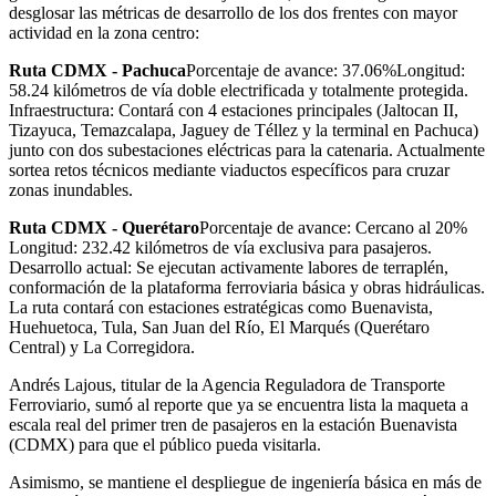
desglosar las métricas de desarrollo de los dos frentes con mayor
actividad en la zona centro:
​Ruta CDMX - Pachuca
​Porcentaje de avance: 37.06% ​Longitud:
58.24 kilómetros de vía doble electrificada y totalmente protegida. ​
Infraestructura: Contará con 4 estaciones principales (Jaltocan II,
Tizayuca, Temazcalapa, Jaguey de Téllez y la terminal en Pachuca)
junto con dos subestaciones eléctricas para la catenaria. Actualmente
sortea retos técnicos mediante viaductos específicos para cruzar
zonas inundables.
Ruta CDMX - Querétaro
​Porcentaje de avance: Cercano al 20% ​
Longitud: 232.42 kilómetros de vía exclusiva para pasajeros. ​
Desarrollo actual: Se ejecutan activamente labores de terraplén,
conformación de la plataforma ferroviaria básica y obras hidráulicas.
La ruta contará con estaciones estratégicas como Buenavista,
Huehuetoca, Tula, San Juan del Río, El Marqués (Querétaro
Central) y La Corregidora.
Andrés Lajous, titular de la Agencia Reguladora de Transporte
Ferroviario, sumó al reporte que ya se encuentra lista la maqueta a
escala real del primer tren de pasajeros en la estación Buenavista
(CDMX) para que el público pueda visitarla.
Asimismo, se mantiene el despliegue de ingeniería básica en más de