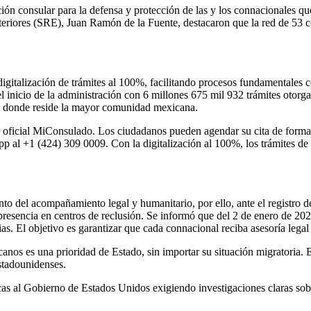
n consular para la defensa y protección de las y los connacionales que
teriores (SRE), Juan Ramón de la Fuente, destacaron que la red de 53
igitalización de trámites al 100%, facilitando procesos fundamentales c
l inicio de la administración con 6 millones 675 mil 932 trámites otorga
s, donde reside la mayor comunidad mexicana.
a oficial MiConsulado. Los ciudadanos pueden agendar su cita de forma g
p al +1 (424) 309 0009. Con la digitalización al 100%, los trámites de 
to del acompañamiento legal y humanitario, por ello, ante el registro 
resencia en centros de reclusión. Se informó que del 2 de enero de 2025
as. El objetivo es garantizar que cada connacional reciba asesoría legal 
os es una prioridad de Estado, sin importar su situación migratoria. Est
stadounidenses.
s al Gobierno de Estados Unidos exigiendo investigaciones claras sobre