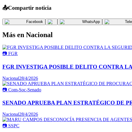
📤
Compartir noticia
Facebook
WhatsApp
Tel
Más en
Nacional
📷
FGR
FGR INVESTIGA POSIBLE DELITO CONTRA L
Nacional
28/4/2026
📷
Com-Soc-Senado
SENADO APRUEBA PLAN ESTRATÉGICO DE P
Nacional
28/4/2026
📷
SSPC