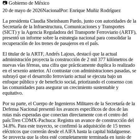
📷
Gobierno de México
20 de mayo de 2026
Nacional
Por:
Enrique Muñiz Rodríguez
La presidenta Claudia Sheinbaum Pardo, junto con autoridades de la
Secretaría de la Infraestructura, Comunicaciones y Transportes
(SICT) y la Agencia Reguladora del Transporte Ferroviario (ARTF),
presentó un informe sobre la estrategia nacional para consolidar la
recuperación de los trenes de pasajeros en el país.
El titular de la ARTF, Andrés Lajous, destacó que la actual
administración proyecta la construcción de 2 mil 377 kilómetros de
nuevas vías férreas, una cifra que prácticamente duplica lo realizado
en el sexenio anterior. Al contrastar con administraciones pasadas, se
subrayó que el desarrollo ferroviario actual se ejecuta bajo un
enfoque público y de beneficio social, priorizando el consenso con
las comunidades para asegurar un crecimiento sustentable y
equitativo.
​Por su parte, el Cuerpo de Ingenieros Militares de la Secretaría de la
Defensa Nacional presentó los avances específicos de dos de las
rutas más esperadas que conectan directamente con el centro del
país: ​Tren CDMX-Pachuca: Registra un avance de construcción del
34.8%. Para este trayecto, se confirmó la adquisición de 15 trenes
eléctricos que correrán desde el AIFA hasta la capital hidalguense.
Se proyecta que la obra esté completamente terminada en junio de