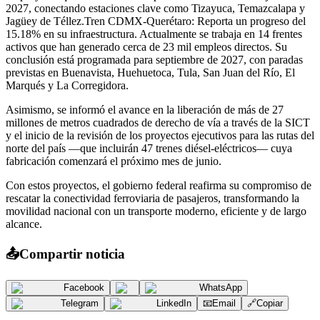
2027, conectando estaciones clave como Tizayuca, Temazcalapa y
Jagüey de Téllez. ​Tren CDMX-Querétaro: Reporta un progreso del
15.18% en su infraestructura. Actualmente se trabaja en 14 frentes
activos que han generado cerca de 23 mil empleos directos. Su
conclusión está programada para septiembre de 2027, con paradas
previstas en Buenavista, Huehuetoca, Tula, San Juan del Río, El
Marqués y La Corregidora.
​Asimismo, se informó el avance en la liberación de más de 27
millones de metros cuadrados de derecho de vía a través de la SICT
y el inicio de la revisión de los proyectos ejecutivos para las rutas del
norte del país —que incluirán 47 trenes diésel-eléctricos— cuya
fabricación comenzará el próximo mes de junio.
​Con estos proyectos, el gobierno federal reafirma su compromiso de
rescatar la conectividad ferroviaria de pasajeros, transformando la
movilidad nacional con un transporte moderno, eficiente y de largo
alcance.
📤
Compartir noticia
Facebook
WhatsApp
Telegram
LinkedIn
📧
Email
🔗
Copiar