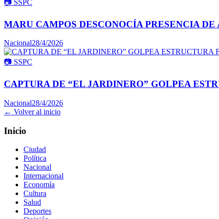
📷
SSPC
MARU CAMPOS DESCONOCÍA PRESENCIA DE 
Nacional
28/4/2026
📷
SSPC
CAPTURA DE “EL JARDINERO” GOLPEA ESTR
Nacional
28/4/2026
← Volver al inicio
Inicio
Ciudad
Política
Nacional
Internacional
Economía
Cultura
Salud
Deportes