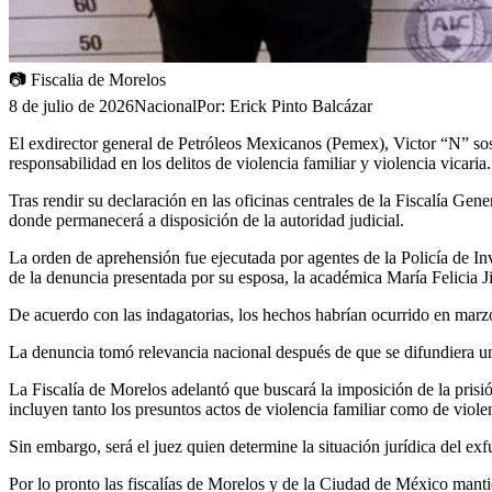
📷
Fiscalia de Morelos
8 de julio de 2026
Nacional
Por:
Erick Pinto Balcázar
El exdirector general de Petróleos Mexicanos (Pemex), Victor “N” sost
responsabilidad en los delitos de violencia familiar y violencia vicaria.
Tras rendir su declaración en las oficinas centrales de la Fiscalía Ge
donde permanecerá a disposición de la autoridad judicial.
La orden de aprehensión fue ejecutada por agentes de la Policía de In
de la denuncia presentada por su esposa, la académica María Felicia 
De acuerdo con las indagatorias, los hechos habrían ocurrido en marz
La denuncia tomó relevancia nacional después de que se difundiera un
La Fiscalía de Morelos adelantó que buscará la imposición de la prisió
incluyen tanto los presuntos actos de violencia familiar como de violen
Sin embargo, será el juez quien determine la situación jurídica del ex
Por lo pronto las fiscalías de Morelos y de la Ciudad de México mantien