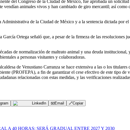
anente del Congreso de la Ciudad de México, fue aprobada un solicitud
te vendían animales vivos y han cambiado de giro mercantil; así como d
cia Administrativa de la Ciudad de México y a la sentencia dictada por 
rcía Ortega señaló que, a pesar de la firmeza de las resoluciones judi
écadas de normalización de maltrato animal y una deuda institucional, y
ientales a personas visitantes y colaboradoras.
lcaldesa de Venustiano Carranza se hace extensiva a las o los titulares
te (PROFEPA), a fin de garantizar el cese efectivo de este tipo de ve
dadanas relacionadas con estas medidas, y las verificaciones realizadas
egram
LinkedIn
📧
Email
🔗
Copiar