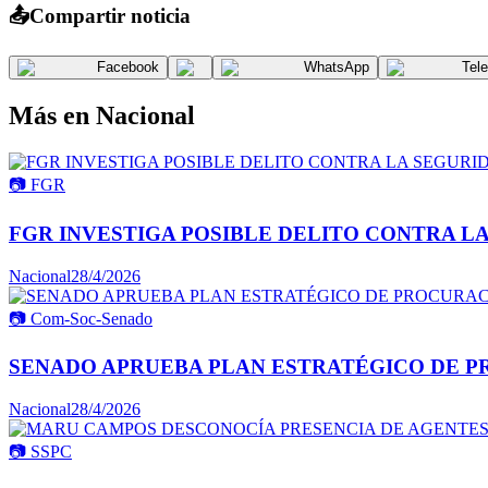
📤
Compartir noticia
Facebook
WhatsApp
Tel
Más en
Nacional
📷
FGR
FGR INVESTIGA POSIBLE DELITO CONTRA L
Nacional
28/4/2026
📷
Com-Soc-Senado
SENADO APRUEBA PLAN ESTRATÉGICO DE P
Nacional
28/4/2026
📷
SSPC