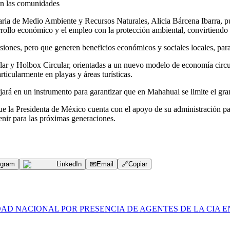
con las comunidades
ria de Medio Ambiente y Recursos Naturales, Alicia Bárcena Ibarra, punt
rrollo económico y el empleo con la protección ambiental, convirtiendo
iones, pero que generen beneficios económicos y sociales locales, para
ar y Holbox Circular, orientadas a un nuevo modelo de economía circula
ticularmente en playas y áreas turísticas.
ará en un instrumento para garantizar que en Mahahual se limite el gran
a Presidenta de México cuenta con el apoyo de su administración para 
enir para las próximas generaciones.
egram
LinkedIn
📧
Email
🔗
Copiar