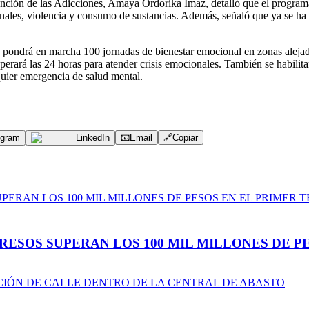
Prevención de las Adicciones, Amaya Ordorika Imaz, detalló que el progr
ales, violencia y consumo de sustancias. Además, señaló que ya se ha 
no pondrá en marcha 100 jornadas de bienestar emocional en zonas aleja
erará las 24 horas para atender crisis emocionales. También se habilit
uier emergencia de salud mental.
egram
LinkedIn
📧
Email
🔗
Copiar
ESOS SUPERAN LOS 100 MIL MILLONES DE PE