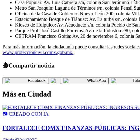
Casa Popular: Av. Luis Cabrera s/n, colonia San Jerónimo Lídi
Metro San Joaquín: Laguna de Términos s/n, colonia Pensil Sur
Oficina de la Casa de Gobierno: Nuevo León 200, colonia Villa
Estacionamiento Bosque de Tláhuac: Av. La turba s/n, colonia 
Kiosco de Huipulco: Av. Acueducto s/n, colonia Pueblo de San
Parque Prof. José Castillo Farreras: Av. de la Industria 280, c
CETRAM Francisco Goitia: Av. 20 de noviembre 6, colonia Sa
Para más información, la ciudadanía puede consultar las redes soc
www.proteccioncivil.cdmx.gob.mx.
📤
Compartir noticia
Facebook
WhatsApp
Tel
Más en
Ciudad
📷
CREADO CON IA
FORTALECE CDMX FINANZAS PÚBLICAS: INGR