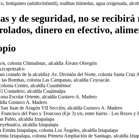
, botiquines (adulto/infantil), toallitas húmedas, agua oxigenada, alcoho
as y de seguridad, no se recibirá
ados, dinero en efectivo, aliment
opio
 s/n, colonia Chimalistac, alcaldía Álvaro Obregón
 Azcapotzalco
n costado de la alcaldía): Av. División del Norte, colonia Santa Cruz A
e las Bombas, colonia Las Campanas, alcaldía Coyoacán
, colonia Centro, alcaldía Cuauhtémoc
El Contadero, alcaldía Cuajimalpa
Zona Escolar Oriente, alcaldía Gustavo A. Madero
aldía Gustavo A. Madero
 San Juan de Aragón VII Sección, alcaldía Gustavo A. Madero
Francisco del Paso y Troncoso (Eje 3) s/n, entre barrio - Los Reyes y 
n Pablo, alcaldía Iztapalapa
eyehualco, alcaldía Iztapalapa
rmita Iztapalapa, colonia Los Ángeles, alcaldía Iztapalapa
mita Iztapalapa, colonia Primera Ampliación de Santiago, alcaldía Izta