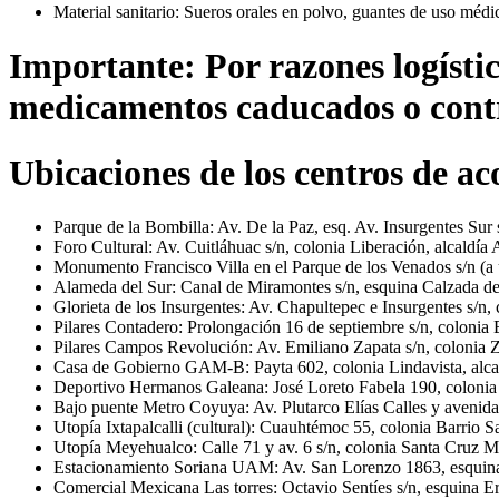
Material sanitario: Sueros orales en polvo, guantes de uso médico
Importante: Por razones logístic
medicamentos caducados o control
Ubicaciones de los centros de ac
Parque de la Bombilla: Av. De la Paz, esq. Av. Insurgentes Sur
Foro Cultural: Av. Cuitláhuac s/n, colonia Liberación, alcaldía
Monumento Francisco Villa en el Parque de los Venados s/n (a u
Alameda del Sur: Canal de Miramontes s/n, esquina Calzada d
Glorieta de los Insurgentes: Av. Chapultepec e Insurgentes s/n
Pilares Contadero: Prolongación 16 de septiembre s/n, colonia 
Pilares Campos Revolución: Av. Emiliano Zapata s/n, colonia 
Casa de Gobierno GAM-B: Payta 602, colonia Lindavista, alc
Deportivo Hermanos Galeana: José Loreto Fabela 190, colonia
Bajo puente Metro Coyuya: Av. Plutarco Elías Calles y avenida 
Utopía Ixtapalcalli (cultural): Cuauhtémoc 55, colonia Barrio Sa
Utopía Meyehualco: Calle 71 y av. 6 s/n, colonia Santa Cruz M
Estacionamiento Soriana UAM: Av. San Lorenzo 1863, esquina E
Comercial Mexicana Las torres: Octavio Sentíes s/n, esquina Er