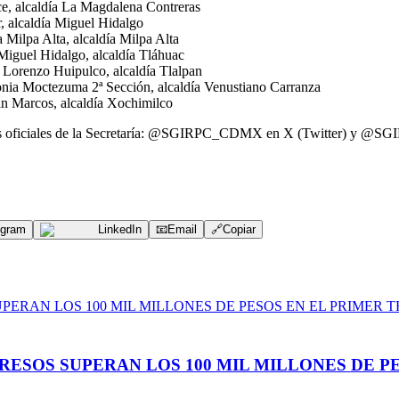
ce, alcaldía La Magdalena Contreras
, alcaldía Miguel Hidalgo
 Milpa Alta, alcaldía Milpa Alta
Miguel Hidalgo, alcaldía Tláhuac
 Lorenzo Huipulco, alcaldía Tlalpan
olonia Moctezuma 2ª Sección, alcaldía Venustiano Carranza
n Marcos, alcaldía Xochimilco
iales oficiales de la Secretaría: @SGIRPC_CDMX en X (Twitter) y @S
egram
LinkedIn
📧
Email
🔗
Copiar
ESOS SUPERAN LOS 100 MIL MILLONES DE PE