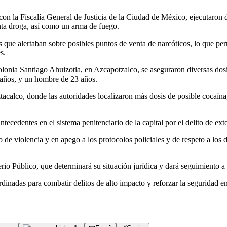
n la Fiscalía General de Justicia de la Ciudad de México, ejecutaron d
nta droga, así como un arma de fuego.
ue alertaban sobre posibles puntos de venta de narcóticos, lo que permiti
s.
colonia Santiago Ahuizotla, en Azcapotzalco, se aseguraron diversas d
4 años, y un hombre de 23 años.
Iztacalco, donde las autoridades localizaron más dosis de posible cocaí
tecedentes en el sistema penitenciario de la capital por el delito de ext
 de violencia y en apego a los protocolos policiales y de respeto a los
rio Público, que determinará su situación jurídica y dará seguimiento a 
adas para combatir delitos de alto impacto y reforzar la seguridad en l