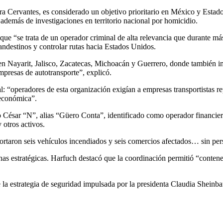
 Cervantes, es considerado un objetivo prioritario en México y Estad
 además de investigaciones en territorio nacional por homicidio.
r que “se trata de un operador criminal de alta relevancia que durante m
andestinos y controlar rutas hacia Estados Unidos.
a en Nayarit, Jalisco, Zacatecas, Michoacán y Guerrero, donde también
mpresas de autotransporte”, explicó.
l: “operadores de esta organización exigían a empresas transportistas
 económica”.
 César “N”, alias “Güero Conta”, identificado como operador financiero
 otros activos.
portaron seis vehículos incendiados y seis comercios afectados… sin perso
nas estratégicas. Harfuch destacó que la coordinación permitió “conten
 la estrategia de seguridad impulsada por la presidenta Claudia Sheinbau