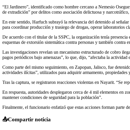
“El Jardinero”, identificado como hombre cercano a Nemesio Oseguera
de extradición” por delitos como asociación delictuosa y narcotráfico,
En este sentido, Harfuch subrayó la relevancia del detenido al señala
para coordinar producción y trasiego de drogas, operar laboratorios cl
De acuerdo con el titular de la SSPC, la organización tenía presenci
esquemas de extorsión sistemática contra personas y también contra e
Las investigaciones revelan un mecanismo estructurado de cobro ilega
pagos periódicos bajo amenazas”, lo que, dijo, “afectaba la actividad
Como parte del mismo seguimiento, en Zapopan, Jalisco, fue detenido
actividades ilícitas”, utilizados para adquirir armamento, propiedades y
Tras la captura, se registraron reacciones violentas en Nayarit. “Se re
En respuesta, autoridades desplegaron cerca de 4 mil elementos en zo
mantener condiciones de seguridad para la población”.
Finalmente, el funcionario enfatizó que estas acciones forman parte de
📤
Compartir noticia