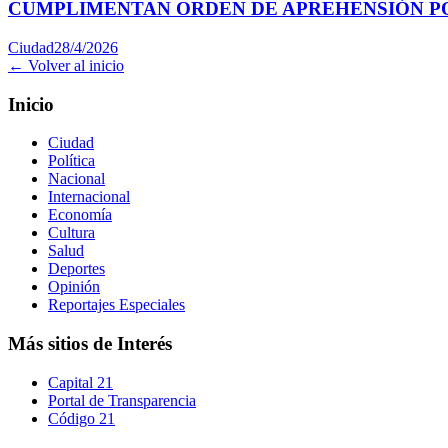
CUMPLIMENTAN ORDEN DE APREHENSIÓN PO
Ciudad
28/4/2026
← Volver al inicio
Inicio
Ciudad
Política
Nacional
Internacional
Economía
Cultura
Salud
Deportes
Opinión
Reportajes Especiales
Más sitios de Interés
Capital 21
Portal de Transparencia
Código 21