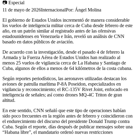
📷
Especial
11 de mayo de 2026
Internacional
Por:
Ángel Molina
El gobierno de Estados Unidos incrementó de manera considerable
los vuelos de inteligencia militar cerca de Cuba desde febrero de este
año, en un patrón similar al registrado antes de las ofensivas
estadounidenses en Venezuela e Irán, reveló un análisis de CNN
basado en datos públicos de aviación.
De acuerdo con la investigación, desde el pasado 4 de febrero la
Armada y la Fuerza Aérea de Estados Unidos han realizado al
menos 25 vuelos de vigilancia cerca de La Habana y Santiago de
Cuba, algunos de ellos a menos de 64 kilómetros de la costa cubana.
Según reportes periodísticos, las aeronaves utilizadas destacan los
aviones de patrulla marítima P-8A Poseidon, especializados en
vigilancia y reconocimiento; el RC-135V Rivet Joint, enfocado en
inteligencia de señales; así como drones MQ-4C Triton de gran
altitud.
En este sentido, CNN señaló que este tipo de operaciones habían
sido poco frecuentes en la región antes de febrero y coincidieron con
el endurecimiento del discurso del presidente Donald Trump contra
Cuba. Según el reporte, días después de publicar mensajes sobre una
“Habana libre”, el mandatario ordenó nuevas restricciones