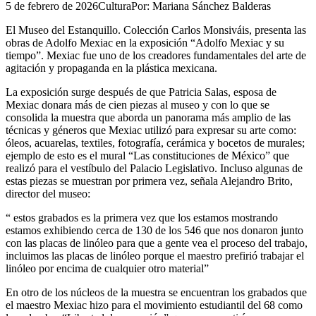
5 de febrero de 2026
Cultura
Por:
Mariana Sánchez Balderas
El Museo del Estanquillo. Colección Carlos Monsiváis, presenta las
obras de Adolfo Mexiac en la exposición “Adolfo Mexiac y su
tiempo”. Mexiac fue uno de los creadores fundamentales del arte de
agitación y propaganda en la plástica mexicana.
La exposición surge después de que Patricia Salas, esposa de
Mexiac donara más de cien piezas al museo y con lo que se
consolida la muestra que aborda un panorama más amplio de las
técnicas y géneros que Mexiac utilizó para expresar su arte como:
óleos, acuarelas, textiles, fotografía, cerámica y bocetos de murales;
ejemplo de esto es el mural “Las constituciones de México” que
realizó para el vestíbulo del Palacio Legislativo. Incluso algunas de
estas piezas se muestran por primera vez, señala Alejandro Brito,
director del museo:
“ estos grabados es la primera vez que los estamos mostrando
estamos exhibiendo cerca de 130 de los 546 que nos donaron junto
con las placas de linóleo para que a gente vea el proceso del trabajo,
incluimos las placas de linóleo porque el maestro prefirió trabajar el
linóleo por encima de cualquier otro material”
En otro de los núcleos de la muestra se encuentran los grabados que
el maestro Mexiac hizo para el movimiento estudiantil del 68 como